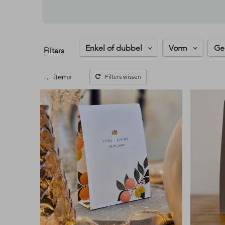
Enkel of dubbel
Vorm
Ge
Filters
…
items
Filters wissen