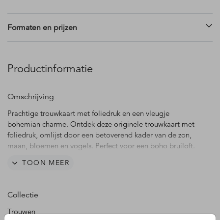
Formaten en prijzen
Productinformatie
Omschrijving
Prachtige trouwkaart met foliedruk en een vleugje
bohemian charme. Ontdek deze originele trouwkaart met
foliedruk, omlijst door een betoverend kader van de zon,
maan, bloemen en vogels. Perfect voor een boho bruiloft.
TOON MEER
De bijpassende witte envelop met gouden inlay en de
boho zon sluitzegel maken het plaatje compleet. Heb je
vragen of speciale verzoeken? Neem gerust contact met
Collectie
ons op, we staan klaar om jullie te helpen!
Trouwen