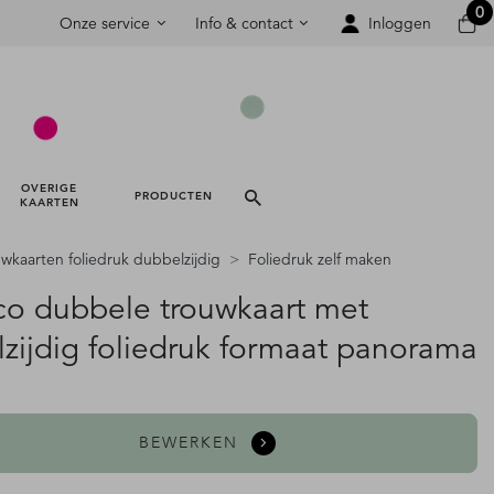
0
Onze service
Info & contact
Inloggen
OVERIGE 
PRODUCTEN 
KAARTEN 
wkaarten foliedruk dubbelzijdig
Foliedruk zelf maken
co dubbele trouwkaart met
lzijdig foliedruk formaat panorama
BEWERKEN