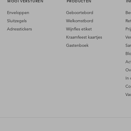
MOOI VERSTUREN
PRODUCTEN
IN
Enveloppen
Geboortebord
Be
Sluitzegels
Welkomstbord
Re
Adresstickers
Wijnfles etiket
Pri
Kraamfeest kaartjes
Ve
Gastenboek
Sa
Bl
Ac
Ov
In
Co
Va