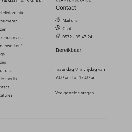
KLANTENSERVICE
FORMATIE & INSPIRATIE
Contact
stelinformatie
Mail ons
tourneren
Chat
jzen
0572 - 35 47 24
rzendservice
menwerken?
Bereikbaar
ogs
ties
maandag t/m vrijdag van
er ons
9.00 uur tot 17.00 uur
 de media
ntact
Veelgestelde vragen
catures