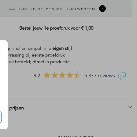
LAAT ONS JE HELPEN MET ONTWERPEN
Bestel jouw 1e proefdruk voor
€ 1,00
design snel en simpel in je
eigen stijl
is
verrassing bij eerste proefdruk
 18 uur besteld;
direct
in productie
9.2
6.337 reviews
 en prijzen