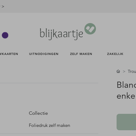
r >
WKAARTEN 
UITNODIGINGEN 
ZELF MAKEN 
ZAKELIJK 
Trou
Blan
enke
Collectie
Foliedruk zelf maken