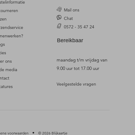
stelinformatie
Mail ons
tourneren
Chat
jzen
0572 - 35 47 24
rzendservice
menwerken?
Bereikbaar
ogs
ties
maandag t/m vrijdag van
er ons
9.00 uur tot 17.00 uur
 de media
ntact
Veelgestelde vragen
catures
•
ene voorwaarden
© 2026 Blijkaartje