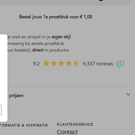
Bestel jouw 1e proefdruk voor
€ 1,00
design snel en simpel in je
eigen stijl
is
verrassing bij eerste proefdruk
 18 uur besteld;
direct
in productie
9.2
6.337 reviews
 en prijzen
KLANTENSERVICE
FORMATIE & INSPIRATIE
Contact