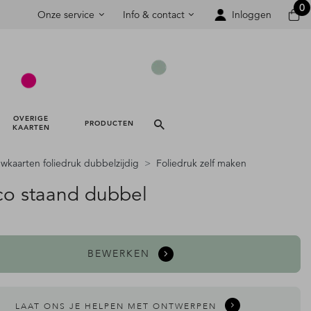
0
Onze service
Info & contact
Inloggen
OVERIGE 
PRODUCTEN 
KAARTEN 
wkaarten foliedruk dubbelzijdig
Foliedruk zelf maken
co staand dubbel
BEWERKEN
LAAT ONS JE HELPEN MET ONTWERPEN