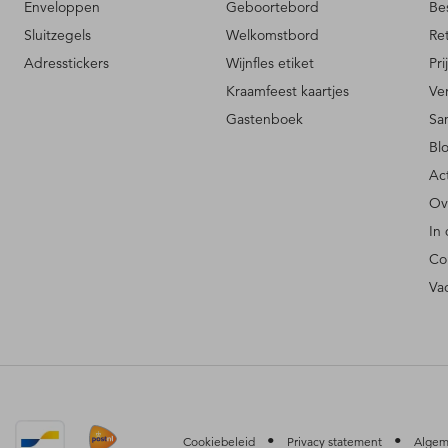
Enveloppen
Geboortebord
Be
Sluitzegels
Welkomstbord
Re
Adresstickers
Wijnfles etiket
Pri
Kraamfeest kaartjes
Ve
Gastenboek
Sa
Bl
Ac
Ov
In
Co
Va
•
•
Cookiebeleid
Privacy statement
Algem