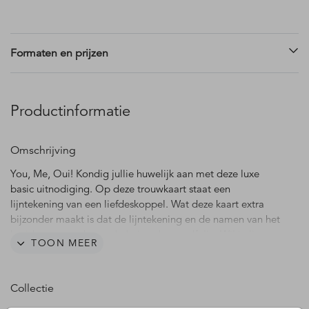
Formaten en prijzen
Productinformatie
Omschrijving
You, Me, Oui! Kondig jullie huwelijk aan met deze luxe
basic uitnodiging. Op deze trouwkaart staat een
lijntekening van een liefdeskoppel. Wat deze kaart extra
bijzonder maakt is dat de lijntekening en de namen van het
bruidspaar worden gedrukt in echt goudfolie. Wil je liever
TOON MEER
koperfolie, zilverfolie of roséfolie? Of een andere
achtergrondkleur? Dit is aan te passen in de editor.
Collectie