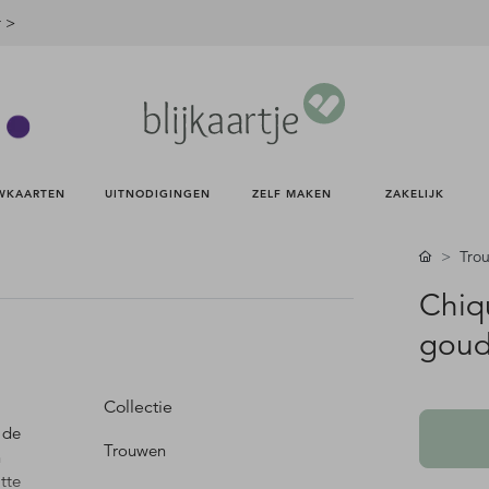
r >
WKAARTEN 
UITNODIGINGEN 
ZELF MAKEN 
ZAKELIJK 
Trou
Chiq
goud
Collectie
 de
Trouwen
n
tte