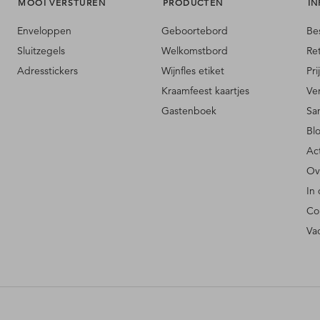
MOOI VERSTUREN
PRODUCTEN
IN
Enveloppen
Geboortebord
Be
Sluitzegels
Welkomstbord
Re
Adresstickers
Wijnfles etiket
Pri
Kraamfeest kaartjes
Ve
Gastenboek
Sa
Bl
Ac
Ov
In
Co
Va