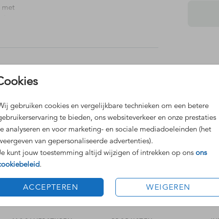
t met
eft
ie,
Dit 
Cookies
Grat
Voor
Wij gebruiken cookies en vergelijkbare technieken om een betere
gebruikerservaring te bieden, ons websiteverkeer en onze prestaties
te analyseren en voor marketing- en sociale mediadoeleinden (het
weergeven van gepersonaliseerde advertenties).
Je kunt jouw toestemming altijd wijzigen of intrekken op ons
ons
cookiebeleid
.
Formaten
ACCEPTEREN
WEIGEREN