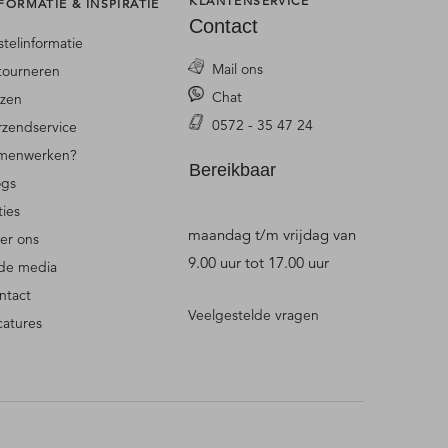
KLANTENSERVICE
FORMATIE & INSPIRATIE
Contact
stelinformatie
Mail ons
tourneren
Chat
jzen
0572 - 35 47 24
rzendservice
menwerken?
Bereikbaar
ogs
ties
maandag t/m vrijdag van
er ons
9.00 uur tot 17.00 uur
 de media
ntact
Veelgestelde vragen
catures