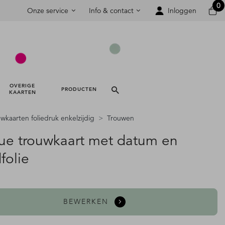
0
Onze service
Info & contact
Inloggen
OVERIGE 
PRODUCTEN 
KAARTEN 
wkaarten foliedruk enkelzijdig
Trouwen
ue trouwkaart met datum en
folie
BEWERKEN