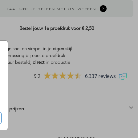
LAAT ONS JE HELPEN MET ONTWERPEN
Bestel jouw 1e proefdruk voor
€ 2,50
design snel en simpel in je
eigen stijl
is
verrassing bij eerste proefdruk
 18 uur besteld;
direct
in productie
9.2
6.337 reviews
 en prijzen