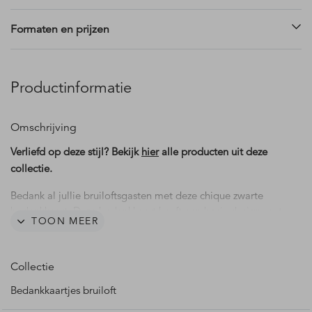
Formaten en prijzen
Productinformatie
Omschrijving
Verliefd op deze stijl? Bekijk
hier
alle producten uit deze
collectie.
Bedank al jullie bruiloftsgasten met deze chique zwarte
bedankkaart. Deze bedankkaart heeft een basic design met
TOON MEER
zwarte achtergrond en witte teksten en een sierlijk strikje.
Teksten en kleuren zijn makkelijk aan te passen in onze
editor. Hulp nodig met ontwerpen? Ons team staat voor je
Collectie
klaar!
Bedankkaartjes bruiloft