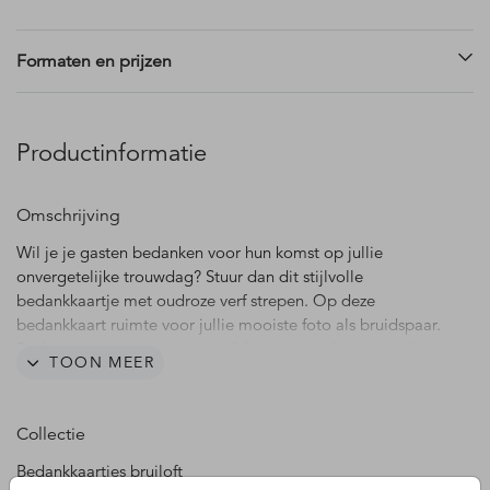
Formaten en prijzen
Productinformatie
Omschrijving
Wil je je gasten bedanken voor hun komst op jullie
onvergetelijke trouwdag? Stuur dan dit stijlvolle
bedankkaartje met oudroze verf strepen. Op deze
bedankkaart ruimte voor jullie mooiste foto als bruidspaar.
De kaart is voorzien van zwartfolie, wat een luxe uitstraling
TOON MEER
geeft. De kleur van de foliebedrukking kun je in de
ontwerpmodule aanpassen.
Collectie
Bedankkaartjes bruiloft