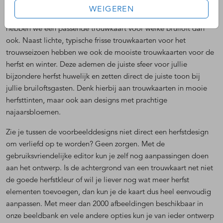
En, al helemaal overtuigd? Dan is het nu tijd om eens
WEIGEREN
onderzoek te doen naar
herfst trouwkaarten
. Want bij Blijkaartje
hebben we een passende trouwkaart voor welke bruiloft dan
ook. Naast lichte, typische frisse trouwkaarten voor het
trouwseizoen hebben we ook de mooiste trouwkaarten voor de
herfst en winter. Deze ademen de juiste sfeer voor jullie
bijzondere herfst huwelijk en zetten direct de juiste toon bij
jullie bruiloftsgasten. Denk hierbij aan trouwkaarten in mooie
herfsttinten, maar ook aan designs met prachtige
najaarsbloemen.
Zie je tussen de voorbeelddesigns niet direct een herfstdesign
om verliefd op te worden? Geen zorgen. Met de
gebruiksvriendelijke editor kun je zelf nog aanpassingen doen
aan het ontwerp. Is de achtergrond van een trouwkaart net niet
de goede herfstkleur of wil je liever nog wat meer herfst
elementen toevoegen, dan kun je de kaart dus heel eenvoudig
aanpassen. Met meer dan 2000 afbeeldingen beschikbaar in
onze beeldbank en vele andere opties kun je van ieder ontwerp