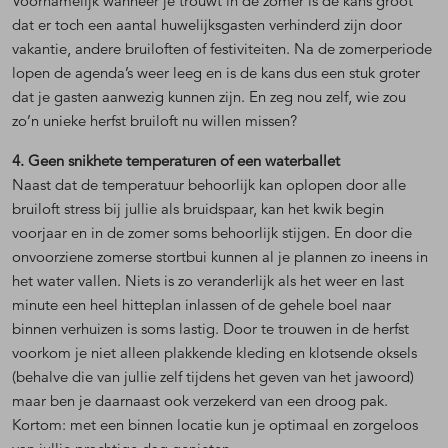
Voornamelijk wanneer je trouwt in de zomer is de kans groot
dat er toch een aantal huwelijksgasten verhinderd zijn door
vakantie, andere bruiloften of festiviteiten. Na de zomerperiode
lopen de agenda’s weer leeg en is de kans dus een stuk groter
dat je gasten aanwezig kunnen zijn. En zeg nou zelf, wie zou
zo’n unieke herfst bruiloft nu willen missen?
4. Geen snikhete temperaturen of een waterballet
Naast dat de temperatuur behoorlijk kan oplopen door alle
bruiloft stress bij jullie als bruidspaar, kan het kwik begin
voorjaar en in de zomer soms behoorlijk stijgen. En door die
onvoorziene zomerse stortbui kunnen al je plannen zo ineens in
het water vallen. Niets is zo veranderlijk als het weer en last
minute een heel hitteplan inlassen of de gehele boel naar
binnen verhuizen is soms lastig. Door te trouwen in de herfst
voorkom je niet alleen plakkende kleding en klotsende oksels
(behalve die van jullie zelf tijdens het geven van het jawoord)
maar ben je daarnaast ook verzekerd van een droog pak.
Kortom: met een binnen locatie kun je optimaal en zorgeloos