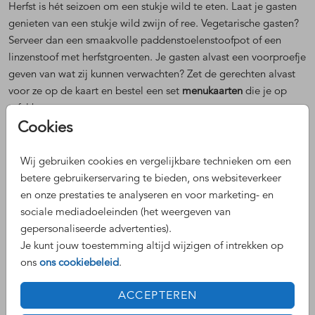
Herfst is hét seizoen om een stukje wild te eten. Laat je gasten
genieten van een stukje wild zwijn of ree. Vegetarische gasten?
Serveer dan een smaakvolle paddenstoelenstoofpot of een
linzenstoof met herfstgroenten. Je gasten alvast een voorproefje
geven van wat zij kunnen verwachten? Zet de gerechten alvast
voor ze op de kaart en bestel een set
menukaarten
die je op
tafel kunt presenteren.
Cookies
Dresscode: herfst chique!
Wij gebruiken cookies en vergelijkbare technieken om een
De herfst nog meer centraal laten staan deze dag? Neem je
betere gebruikerservaring te bieden, ons websiteverkeer
gasten mee in dit thema en geef ze een herfst dresscode mee.
en onze prestaties te analyseren en voor marketing- en
Super chique en stijlvol! Denk hierbij aan aardetinten als
sociale mediadoeleinden (het weergeven van
terracotta, beige, donkerrood, okergeel of bruin. Tip: voeg een
gepersonaliseerde advertenties).
extra
dresscode kaartje
toe aan je trouwkaart zodat je op de
Je kunt jouw toestemming altijd wijzigen of intrekken op
trouwkaart genoeg ruimte over houdt voor de rest van het
ons
ons cookiebeleid
.
programma.
Trouwen in de herfst met Blijkaartje
ACCEPTEREN