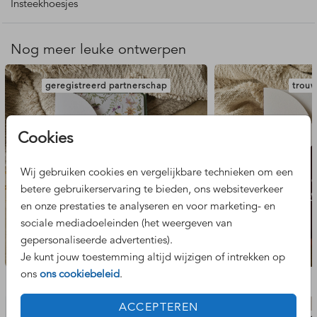
op de voorzijde van het insteekmapje.
Insteekhoesjes
Luxe en originele trouwkaart met insteekmapje. Deze
trouwuitnodiging heeft een mediterraanse uitstraling met
Nog meer leuke ontwerpen
typische Griekse kleuren, blauw en wit. De illustratie van de
zon geeft een vrolijke zomerse touch.
geregistreerd partnerschap
trouw
Bij dit insteekmapje past
deze trouwkaart
. De hippe ronde
paperclip wordt niet standaard meegeleverd maar kan
hier
Cookies
worden besteld.
Wij gebruiken cookies en vergelijkbare technieken om een
betere gebruikerservaring te bieden, ons websiteverkeer
en onze prestaties te analyseren en voor marketing- en
sociale mediadoeleinden (het weergeven van
gepersonaliseerde advertenties).
Je kunt jouw toestemming altijd wijzigen of intrekken op
ons
ons cookiebeleid
.
Bekijk de complete set
ACCEPTEREN