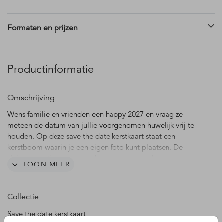
Formaten en prijzen
Productinformatie
Omschrijving
Wens familie en vrienden een happy 2027 en vraag ze
meteen de datum van jullie voorgenomen huwelijk vrij te
houden. Op deze save the date kerstkaart staat een
kerstboom waarin je een eigen foto kunt plaatsen. De
kleine sterretjes en de ronde hoeken maken het kaartje
TOON MEER
compleet. De teksten en lettertypes zijn gemakkelijk aan te
passen.
Collectie
Save the date kerstkaart