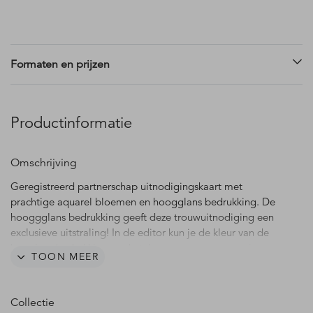
Formaten en prijzen
Productinformatie
Omschrijving
Geregistreerd partnerschap uitnodigingskaart met
prachtige aquarel bloemen en hoogglans bedrukking. De
hooggglans bedrukking geeft deze trouwuitnodiging een
exclusieve uitstraling! In de editor kun je de kleur van de
hooglans bedrukking en de teksten aanpassen naar jouw
TOON MEER
wensen. Heb je vragen? Laat het ons weten, wij helpen je
graag verder!
Collectie