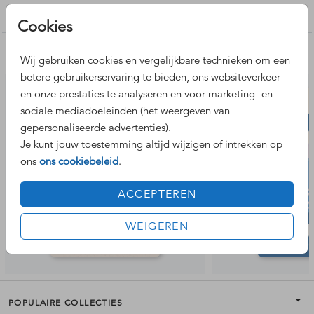
zilverfolie of rosfolie. Hulp nodig? Wij helpen je graag!
Trouwkaarten maken
Cookies
Nog meer leuke ontwerpen
Wij gebruiken cookies en vergelijkbare technieken om een
betere gebruikerservaring te bieden, ons websiteverkeer
en onze prestaties te analyseren en voor marketing- en
sociale mediadoeleinden (het weergeven van
gepersonaliseerde advertenties).
Je kunt jouw toestemming altijd wijzigen of intrekken op
ons
ons cookiebeleid
.
ACCEPTEREN
WEIGEREN
POPULAIRE COLLECTIES