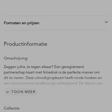
Formaten en prijzen
Productinformatie
Omschrijving
Zeggen jullie Ja tegen elkaar? Een geregistreerd
partnerschap kaart met foliedruk is de perfecte manier om
dit te vieren. Deze uitnodigingskaart heeft ronde hoeken en
een mooie warme zandkleurige achtergrond. De datum van
jullie geregistreerd partnerschap wordt gedrukt in witte
TOON MEER
cijfers met daarvoor in een sierlijk lettertype de tekst
'partners in crime' in echt goudfolie. De transparante
betonlook op de achtergrond geeft deze kaart een stoere
Collectie
uitstraling. De foliedruk is ook mogelijk met koperfolie,