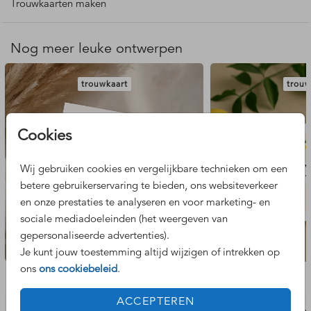
glanzende goudfolie. Sluit dit luikkaartje met een hippe
Trouwkaarten maken
ronde paperclip. De paperclip wordt niet standaard
meegeleverd maar kan
hier
worden besteld.
Nog meer leuke ontwerpen
- Formaat trouwkaart: 15 x 15 cm
- De levertijd van luikvouw trouwkaarten is circa 2 tot 3
trouwkaart
trouw
werkdagen.
Wij raden af om doorlopende elementen of teksten over de
Cookies
deurtjes te plaatsen. Vanwege de vouwlijn en afwerking
zullen deze elementen niet perfect op elkaar aansluiten.
Wij gebruiken cookies en vergelijkbare technieken om een
Kom je er niet uit? We helpen je graag!
betere gebruikerservaring te bieden, ons websiteverkeer
en onze prestaties te analyseren en voor marketing- en
sociale mediadoeleinden (het weergeven van
gepersonaliseerde advertenties).
Je kunt jouw toestemming altijd wijzigen of intrekken op
ons
ons cookiebeleid
.
Bekijk de complete set
ACCEPTEREN