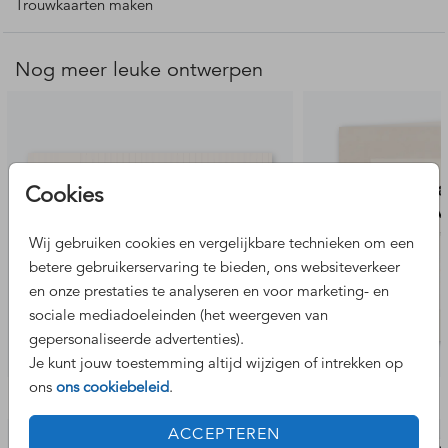
envelop.
Trouwkaarten maken
Meer inspiratie:
Nog meer leuke ontwerpen
BOTANISCHE TROUWKAARTEN
Cookies
Wij gebruiken cookies en vergelijkbare technieken om een
betere gebruikerservaring te bieden, ons websiteverkeer
en onze prestaties te analyseren en voor marketing- en
sociale mediadoeleinden (het weergeven van
gepersonaliseerde advertenties).
Je kunt jouw toestemming altijd wijzigen of intrekken op
ons
ons cookiebeleid
.
Bekijk de complete set
ACCEPTEREN