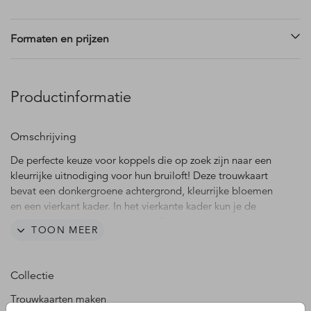
Formaten en prijzen
Productinformatie
Omschrijving
De perfecte keuze voor koppels die op zoek zijn naar een
kleurrijke uitnodiging voor hun bruiloft! Deze trouwkaart
bevat een donkergroene achtergrond, kleurrijke bloemen
en een vierkant kader. In het vierkante kader kun je de
namen van het bruidspaar kwijt. Pas deze trouwkaart naar
TOON MEER
eigen smaak aan in onze online editor en maak zeker indruk
op jullie gasten met deze stijlvolle bloemen uitnodiging.
Collectie
Trouwkaarten maken