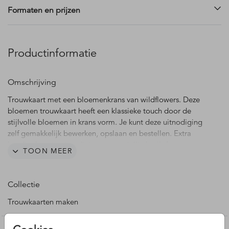
Formaten en prijzen
Productinformatie
Omschrijving
Trouwkaart met een bloemenkrans van wildflowers. Deze
bloemen trouwkaart heeft een klassieke touch door de
stijlvolle bloemen in krans vorm. Je kunt deze uitnodiging
zelf gemakkelijk bewerken, opslaan en bestellen. Extra
handig: Laat je uitnodigingen voor jullie bruiloft met onze
TOON MEER
verzendservice direct vanaf de drukkerij versturen. Vragen of
wensen? Laat het gerust weten, wij helpen je graag!
Collectie
Trouwkaarten maken