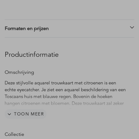
Formaten en prijzen
Productinformatie
Omschrijving
Deze stijlvolle aquarel trouwkaart met citroenen is een
echte eyecatcher. Je ziet een aquarel beschildering van een
Toscaans huis met blauwe regen. Bovenin de hoeken
hangen citroenen met bloemen. Deze trouwkaart zal zeker
opvallen en is perfect voor een Toscaanse bruiloft of elders
TOON MEER
in Italië of het buitenland.
Collectie