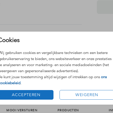
t
 deze
dere
Cookies
Dit 
Grat
Voor
Wij gebruiken cookies en vergelijkbare technieken om een betere
gebruikerservaring te bieden, ons websiteverkeer en onze prestaties
te analyseren en voor marketing- en sociale mediadoeleinden (het
weergeven van gepersonaliseerde advertenties).
Je kunt jouw toestemming altijd wijzigen of intrekken op ons
ons
Formaten
cookiebeleid
.
ACCEPTEREN
WEIGEREN
MOOI VERSTUREN
PRODUCTEN
IN