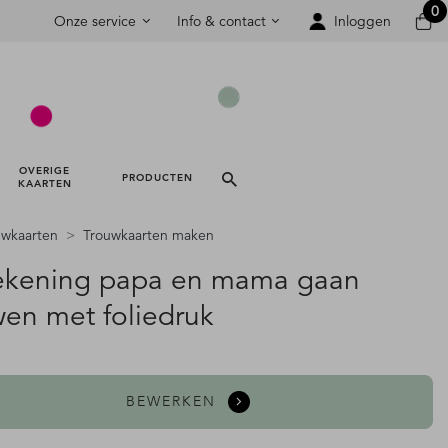
0
Onze service
Info & contact
Inloggen
OVERIGE 
PRODUCTEN 
KAARTEN 
uwkaarten
Trouwkaarten maken
tekening papa en mama gaan
wen met foliedruk
BEWERKEN