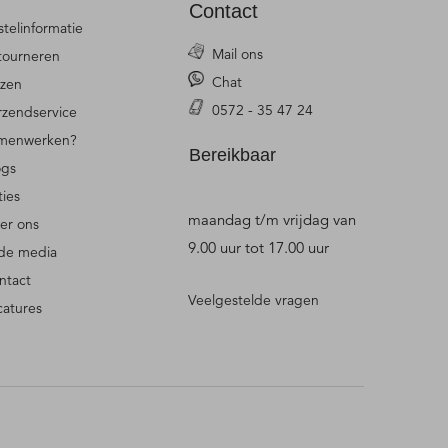
Contact
stelinformatie
Mail ons
tourneren
Chat
jzen
0572 - 35 47 24
rzendservice
menwerken?
Bereikbaar
ogs
ties
maandag t/m vrijdag van
er ons
9.00 uur tot 17.00 uur
 de media
ntact
Veelgestelde vragen
catures