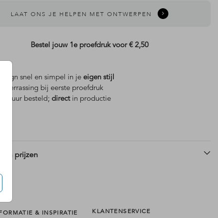
LAAT ONS JE HELPEN MET ONTWERPEN
Bestel jouw 1e proefdruk voor
€ 2,50
design snel en simpel in je
eigen stijl
is
verrassing bij eerste proefdruk
 18 uur besteld;
direct
in productie
 en prijzen
KLANTENSERVICE
FORMATIE & INSPIRATIE