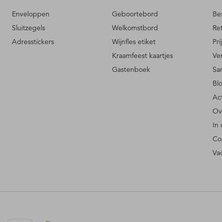
Enveloppen
Geboortebord
Be
Sluitzegels
Welkomstbord
Re
Adresstickers
Wijnfles etiket
Pri
Kraamfeest kaartjes
Ve
Gastenboek
Sa
Bl
Ac
Ov
In
Co
Va