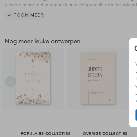
gecombineerd met een zandkleur envelop maakt deze trouwkaar
helemaal in stijl af. Laat jullie namen en trouwdatum stralen met
TOON MEER
prachtige trouwkaart. Deze lijntekening is ook mogelijk in een an
gezinssamenstelling. Hulp nodig? Ons team staat voor je klaar.
Nog meer leuke ontwerpen
POPULAIRE COLLECTIES
OVERIGE COLLECTIES