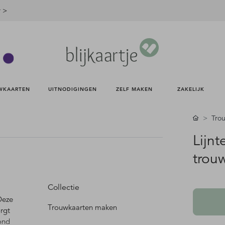
r >
WKAARTEN 
UITNODIGINGEN 
ZELF MAKEN 
ZAKELIJK 
Tro
Lijn
trou
Collectie
Deze
Trouwkaarten maken
rgt
ond