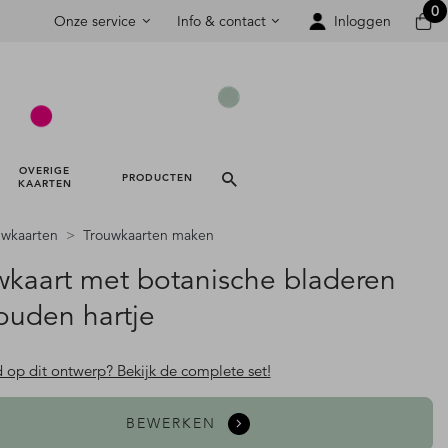
0
Onze service
Info & contact
Inloggen
OVERIGE 
PRODUCTEN 
KAARTEN 
uwkaarten
Trouwkaarten maken
wkaart met botanische bladeren
ouden hartje
d op dit ontwerp? Bekijk de complete set!
BEWERKEN