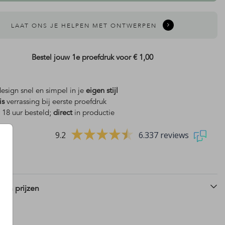
LAAT ONS JE HELPEN MET ONTWERPEN
Bestel jouw 1e proefdruk voor
€ 1,00
design snel en simpel in je
eigen stijl
is
verrassing bij eerste proefdruk
 18 uur besteld;
direct
in productie
9.2
6.337 reviews
 en prijzen
gistreerd partnerschap
invulkaarten
j