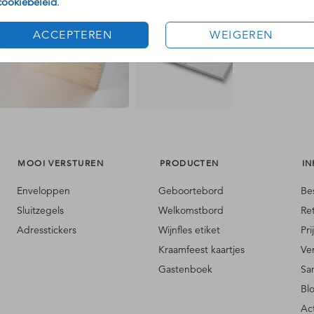
cookiebeleid
.
ACCEPTEREN
WEIGEREN
MOOI VERSTUREN
PRODUCTEN
IN
Enveloppen
Geboortebord
Be
Sluitzegels
Welkomstbord
Re
Adresstickers
Wijnfles etiket
Pri
Kraamfeest kaartjes
Ve
Gastenboek
Sa
Bl
Ac