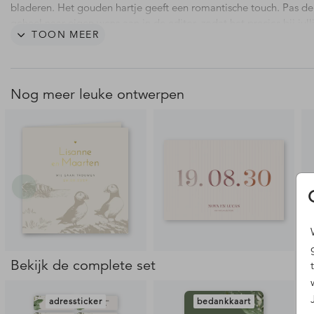
bladeren. Het gouden hartje geeft een romantische touch. Pas de
geheel naar eigen wens aan in de editor, zodat het precies bij jull
TOON MEER
bruiloft past. Vragen? Laat het ons weten!
Nog meer leuke ontwerpen
Bekijk de complete set
adressticker
bedankkaart