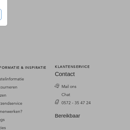
KLANTENSERVICE
FORMATIE & INSPIRATIE
Contact
stelinformatie
Mail ons
tourneren
Chat
jzen
0572 - 35 47 24
rzendservice
menwerken?
Bereikbaar
ogs
ties