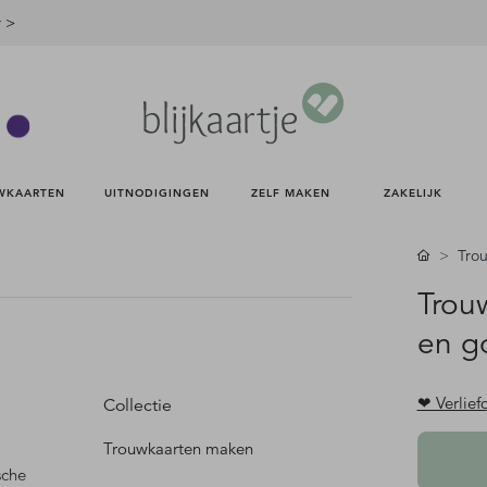
r >
WKAARTEN 
UITNODIGINGEN 
ZELF MAKEN 
ZAKELIJK 
Tro
Trou
en g
❤ Verlief
Collectie
Trouwkaarten maken
sche