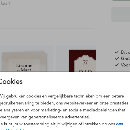
 kaart
ie
Dit 
Grat
Voor
Cookies
Wij gebruiken cookies en vergelijkbare technieken om een betere
gebruikerservaring te bieden, ons websiteverkeer en onze prestaties
Formaten
te analyseren en voor marketing- en sociale mediadoeleinden (het
weergeven van gepersonaliseerde advertenties).
Je kunt jouw toestemming altijd wijzigen of intrekken op ons
ons
enveloppenkist
gastenboek
gere