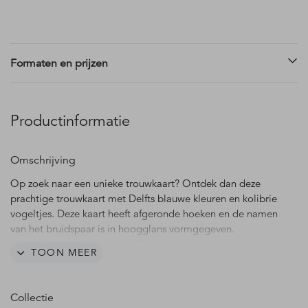
Formaten en prijzen
Productinformatie
Omschrijving
Op zoek naar een unieke trouwkaart? Ontdek dan deze
prachtige trouwkaart met Delfts blauwe kleuren en kolibrie
vogeltjes. Deze kaart heeft afgeronde hoeken en de namen
van het bruidspaar is in hoogglans vormgegeven.
Hoogglans geeft een leuk effect op deze trouwkaart! Verder
TOON MEER
zie je prachtige blauwe bloemen en bladeren waar de
vogeltjes in te zien zijn. Deze kaart heeft een bijpassende
sluitzegel.
Collectie