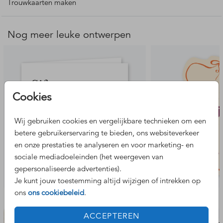
voor jullie persoonlijke touch en maak er een
Trouwkaarten maken
onvergetelijke dag van.
Nog meer leuke ontwerpen
Cookies
Wij gebruiken cookies en vergelijkbare technieken om een
betere gebruikerservaring te bieden, ons websiteverkeer
en onze prestaties te analyseren en voor marketing- en
sociale mediadoeleinden (het weergeven van
gepersonaliseerde advertenties).
Je kunt jouw toestemming altijd wijzigen of intrekken op
ons
ons cookiebeleid
.
Bekijk de complete set
ACCEPTEREN