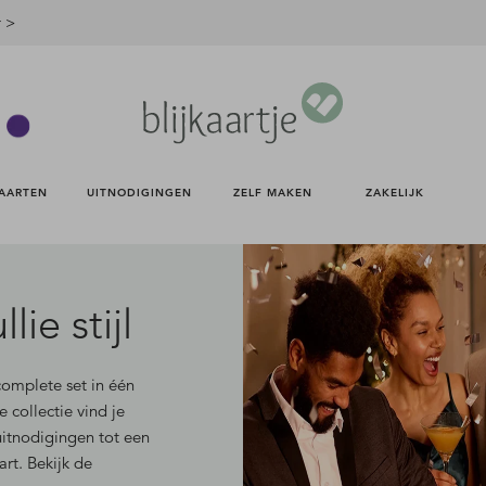
r >
AARTEN 
UITNODIGINGEN 
ZELF MAKEN 
ZAKELIJK 
llie stijl
complete set in één
e collectie vind je
 uitnodigingen tot een
t. Bekijk de