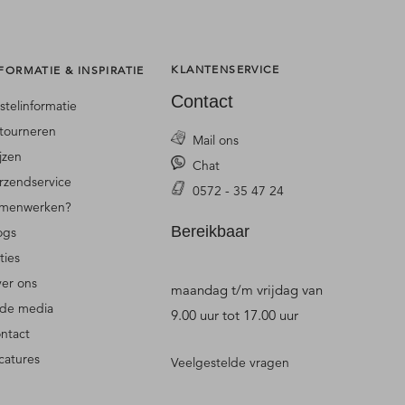
KLANTENSERVICE
FORMATIE & INSPIRATIE
Contact
stelinformatie
tourneren
Mail ons
ijzen
Chat
rzendservice
0572 - 35 47 24
menwerken?
Bereikbaar
ogs
ties
er ons
maandag t/m vrijdag van
 de media
9.00 uur tot 17.00 uur
ntact
catures
Veelgestelde vragen