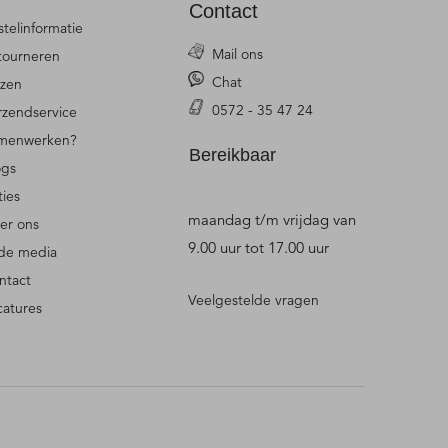
Contact
stelinformatie
Mail ons
tourneren
Chat
jzen
0572 - 35 47 24
rzendservice
menwerken?
Bereikbaar
ogs
ties
maandag t/m vrijdag van
er ons
9.00 uur tot 17.00 uur
 de media
ntact
Veelgestelde vragen
catures