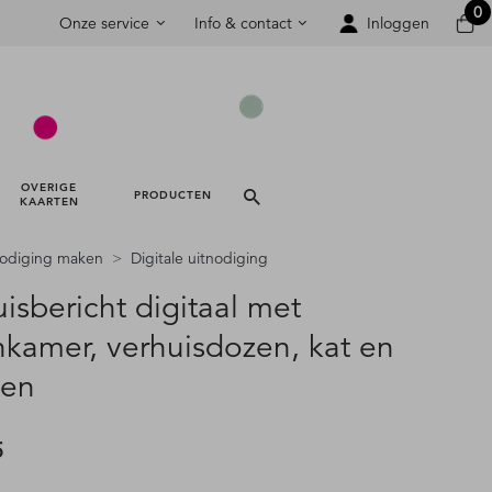
0
Onze service
Info & contact
Inloggen
OVERIGE 
PRODUCTEN 
KAARTEN 
nodiging maken
Digitale uitnodiging
isbericht digitaal met
kamer, verhuisdozen, kat en
ten
5