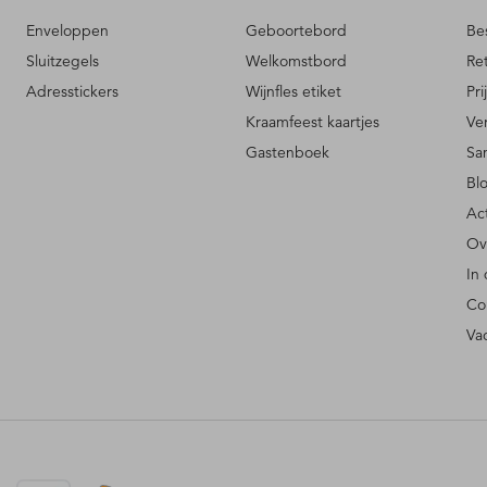
Enveloppen
Geboortebord
Be
Sluitzegels
Welkomstbord
Re
Adresstickers
Wijnfles etiket
Pri
Kraamfeest kaartjes
Ve
Gastenboek
Sa
Bl
Ac
Ov
In
Co
Va