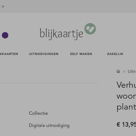
r >
WKAARTEN 
UITNODIGINGEN 
ZELF MAKEN 
ZAKELIJK 
Uit
Verhu
woon
plan
Collectie
€ 13,9
Digitale uitnodiging