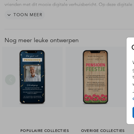
vrienden met dit mooie digitale verhuisbericht. Op deze digitale
verhuiskaart zie je een woonkamer met stoel, planten en verschil
TOON MEER
verhuisdozen. Op de verhuisdoos zit een kat. Voeg in de editor
eenvoudig je persoonlijke tekst en gegevens toe.
Bewerk je kaart direct in onze online editor met je eigen teksten 
Nog meer leuke ontwerpen
afbeeldingen. De bestelling wordt automatisch als digitale versie
verwerkt. Je hoeft verder niets te selecteren. Binnen één werkdag 
we je het gepersonaliseerde bestand – zonder watermerk logo – 
PNG bestand (formaat: 1080 × 2400 px) via de mail. Hulp nodig b
ontwerpen? Neem
contact
met ons op!
Voordelen van een digitale kaart:
- Digitaal verstuurd en binnen één werkdag binnen via de mail
- Je ontvangt een PNG-bestand, ideaal voor WhatsApp, e-mail of
media
- Goed leesbaar op mobiel
- Milieuvriendelijk
- Makkelijk en snel
POPULAIRE COLLECTIES
OVERIGE COLLECTIES