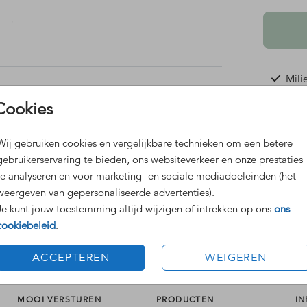
lende
Mili
en
Gema
Cookies
Je o
sturen
Idea
als
Wij gebruiken cookies en vergelijkbare technieken om een betere
ij het
gebruikerservaring te bieden, ons websiteverkeer en onze prestaties
te analyseren en voor marketing- en sociale mediadoeleinden (het
weergeven van gepersonaliseerde advertenties).
Prijzen
Je kunt jouw toestemming altijd wijzigen of intrekken op ons
ons
 social
cookiebeleid
.
ACCEPTEREN
WEIGEREN
MOOI VERSTUREN
PRODUCTEN
IN