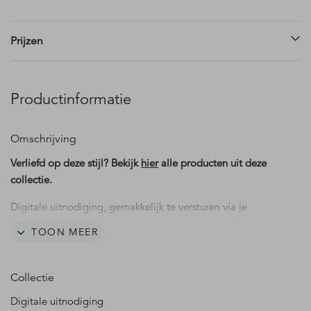
Prijzen
Productinformatie
Omschrijving
Verliefd op deze stijl? Bekijk
hier
alle producten uit deze
collectie.
Digitale uitnodiging, gemakkelijk te versturen via je
mobiel!
TOON MEER
Een toffe digitale twenty one diner uitnodiging! De
combinatie van pastelkleuren en typografische elementen
Collectie
geeft een trendy en stijlvolle uitstraling. Superleuk om
samen met de
bijpassende menukaart
en/of
naamkaartjes
Digitale uitnodiging