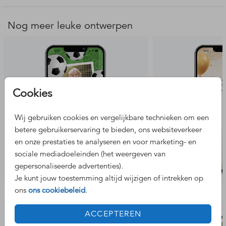
te bestellen!
Bewerk je kaart direct in onze online editor met je eigen
Nog meer leuke ontwerpen
teksten en afbeeldingen. De bestelling wordt automatisch
als digitale versie verwerkt. Je hoeft verder niets te
selecteren. Binnen één werkdag sturen we je het
gepersonaliseerde bestand – zonder watermerk logo – als
PNG bestand (formaat: 1080 × 2400 px) via de mail. Hulp
nodig bij het ontwerpen? Neem
contact
met ons op!
Cookies
Voordelen van een digitale kaart:
Wij gebruiken cookies en vergelijkbare technieken om een
- Digitaal verstuurd en binnen één werkdag binnen via de
betere gebruikerservaring te bieden, ons websiteverkeer
mail
en onze prestaties te analyseren en voor marketing- en
- Je ontvangt een PNG-bestand, ideaal voor WhatsApp, e-
sociale mediadoeleinden (het weergeven van
mail of social media
gepersonaliseerde advertenties).
- Goed leesbaar op mobiel
Je kunt jouw toestemming altijd wijzigen of intrekken op
- Milieuvriendelijk
Bekijk de complete set
ons
ons cookiebeleid
.
- Makkelijk en snel
ACCEPTEREN
uitnodiging
wijnfle