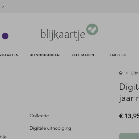
r >
WKAARTEN 
UITNODIGINGEN 
ZELF MAKEN 
ZAKELIJK 
Uit
Digit
jaar
€ 13,9
Collectie
Digitale uitnodiging
t je