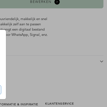
BEWERKEN
euvriendelijk, makkelijk en snel
kkelijk zelf aan te passen
ntvangt een digitaal bestand
al voor WhatsApp, Signal, enz.
uitnodiging
uitnodiging
KLANTENSERVICE
FORMATIE & INSPIRATIE