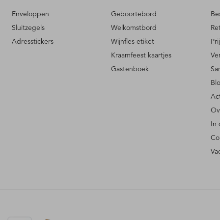
Enveloppen
Geboortebord
Be
Sluitzegels
Welkomstbord
Re
Adresstickers
Wijnfles etiket
Pri
Kraamfeest kaartjes
Ve
Gastenboek
Sa
Bl
Ac
Ov
In
Co
Va