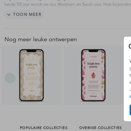
beide 50 jaar wordt en dus Abraham en Sarah ziet. Hoe bijzonder
samen 100! Met deze digitale uitnodiging ga je terug in de tijd n
TOON MEER
1976 om old skool te gamen op de vierkante televisie.
Bewerk je kaart direct in onze online editor met je eigen teksten 
afbeeldingen. De bestelling wordt automatisch als digitale versie
Nog meer leuke ontwerpen
verwerkt. Je hoeft verder niets te selecteren. Binnen één werkdag 
we je het gepersonaliseerde bestand – zonder watermerk logo – 
PNG bestand (formaat: 1080 × 2400 px) via de mail. Hulp nodig b
ontwerpen? Neem
contact
met ons op!
Voordelen van een digitale kaart:
- Digitaal verstuurd en binnen één werkdag binnen via de mail
- Je ontvangt een PNG-bestand, ideaal voor WhatsApp, e-mail of
media
- Goed leesbaar op mobiel
- Milieuvriendelijk
- Makkelijk en snel
POPULAIRE COLLECTIES
OVERIGE COLLECTIES