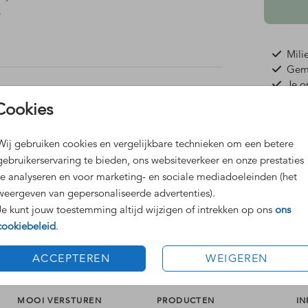
,
aar
Mili
Gema
en
Je o
Idea
sturen
Cookies
als
uitnodiging
uitnodiging
ij het
Wij gebruiken cookies en vergelijkbare technieken om een betere
gebruikerservaring te bieden, ons websiteverkeer en onze prestaties
te analyseren en voor marketing- en sociale mediadoeleinden (het
Prijzen
weergeven van gepersonaliseerde advertenties).
 social
Je kunt jouw toestemming altijd wijzigen of intrekken op ons
ons
cookiebeleid
.
ACCEPTEREN
WEIGEREN
MOOI VERSTUREN
PRODUCTEN
IN