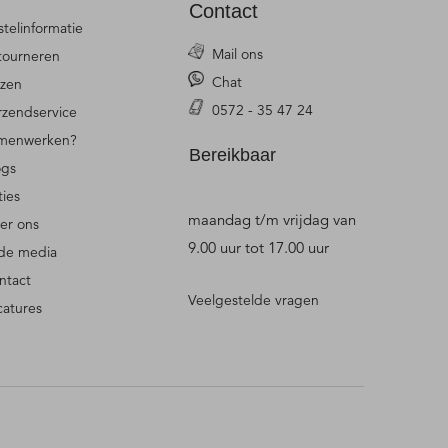
Contact
stelinformatie
Mail ons
tourneren
Chat
jzen
0572 - 35 47 24
rzendservice
menwerken?
Bereikbaar
ogs
ties
maandag t/m vrijdag van
er ons
9.00 uur tot 17.00 uur
 de media
ntact
Veelgestelde vragen
catures