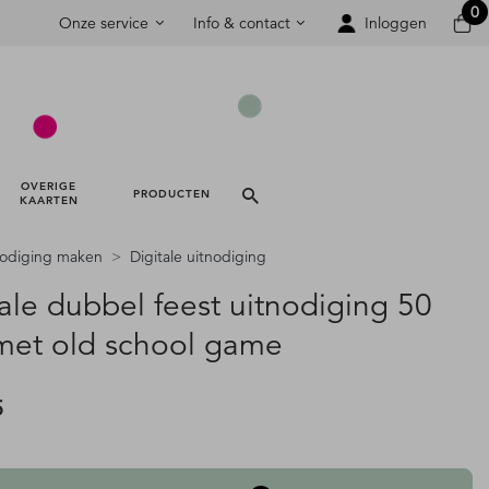
0
Onze service
Info & contact
Inloggen
OVERIGE 
PRODUCTEN 
KAARTEN 
nodiging maken
Digitale uitnodiging
ale dubbel feest uitnodiging 50
 met old school game
5