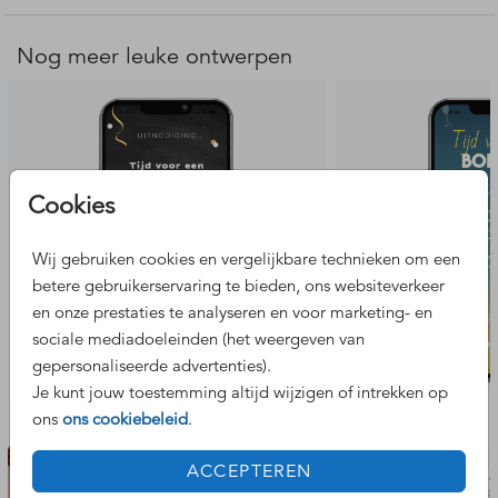
Bewerk je kaart direct in onze online editor met je eigen
teksten en afbeeldingen. De bestelling wordt automatisch
Nog meer leuke ontwerpen
als digitale versie verwerkt. Je hoeft verder niets te
selecteren. Binnen één werkdag sturen we je het
gepersonaliseerde bestand – zonder watermerk logo – als
PNG bestand (formaat: 1080 × 2400 px) via de mail. Hulp
nodig bij het ontwerpen? Neem
contact
met ons op!
Cookies
Voordelen van een digitale kaart:
- Digitaal verstuurd en binnen één werkdag binnen via de
Wij gebruiken cookies en vergelijkbare technieken om een
mail
betere gebruikerservaring te bieden, ons websiteverkeer
- Je ontvangt een PNG-bestand, ideaal voor WhatsApp, e-
en onze prestaties te analyseren en voor marketing- en
mail of social media
sociale mediadoeleinden (het weergeven van
- Goed leesbaar op mobiel
gepersonaliseerde advertenties).
- Milieuvriendelijk
Je kunt jouw toestemming altijd wijzigen of intrekken op
- Makkelijk en snel
Bekijk de complete set
ons
ons cookiebeleid
.
ACCEPTEREN
adresetiket
kinde