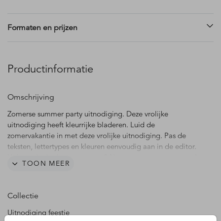
Formaten en prijzen
Productinformatie
Omschrijving
Zomerse summer party uitnodiging. Deze vrolijke
uitnodiging heeft kleurrijke bladeren. Luid de
zomervakantie in met deze vrolijke uitnodiging. Pas de
teksten, lettertypes en kleuren eenvoudig aan in de editor.
Hulp nodig bij het ontwerpen? Neem
contact
met ons op!
TOON MEER
Collectie
Uitnodiging feestje