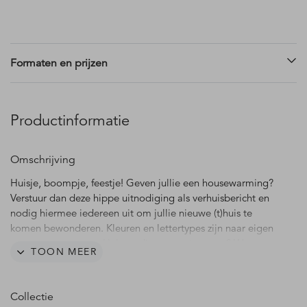
Formaten en prijzen
Productinformatie
Omschrijving
Huisje, boompje, feestje! Geven jullie een housewarming?
Verstuur dan deze hippe uitnodiging als verhuisbericht en
nodig hiermee iedereen uit om jullie nieuwe (t)huis te
komen bewonderen. Kleuren en lettertypes zijn naar eigen
wens aan te passen. Hulp nodig met ontwerpen? We
TOON MEER
helpen je graag!
Collectie