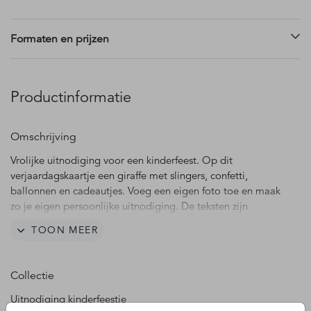
Formaten en prijzen
Productinformatie
Omschrijving
Vrolijke uitnodiging voor een kinderfeest. Op dit
verjaardagskaartje een giraffe met slingers, confetti,
ballonnen en cadeautjes. Voeg een eigen foto toe en maak
zo je eigen persoonlijke uitnodiging. De teksten zijn
gemakkelijk aan te passen, net zoals de leeftijd op het
TOON MEER
kaartje.
Collectie
Uitnodiging kinderfeestje