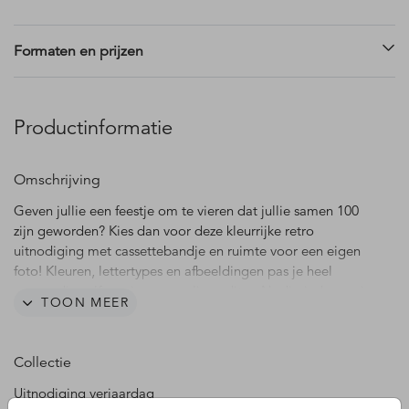
Formaten en prijzen
Productinformatie
Omschrijving
Geven jullie een feestje om te vieren dat jullie samen 100
zijn geworden? Kies dan voor deze kleurrijke retro
uitnodiging met cassettebandje en ruimte voor een eigen
foto! Kleuren, lettertypes en afbeeldingen pas je heel
eenvoudig zelf aan in onze online editor. Nodig iedereen in
TOON MEER
stijl uit voor jullie knalfeest!
Collectie
Uitnodiging verjaardag