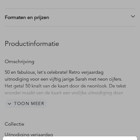
Formaten en prijzen
Productinformatie
Omschrijving
50 en fabulous, let´s celebrate! Retro verjaardag
uitnodiging voor een vijftig jarige Sarah met neon cijfers.
Het getal 50 knalt van de kaart door de neonlook. De tekst
eronder maakt van de kaart een vrolijke uitnodiging door
de verschillende lettertypes en kleuren. Pas de kaart naar je
TOON MEER
eigen wensen aan in de editor.
Collectie
Uitnodiging verjaardag