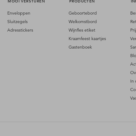
MOOI VERSTUREN
PRODUCTEN
IN
Enveloppen
Geboortebord
Be
Sluitzegels
Welkomstbord
Re
Adresstickers
Wijnfles etiket
Pri
Kraamfeest kaartjes
Ve
Gastenboek
Sa
Bl
Ac
Ov
In
Co
Va