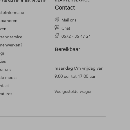
KLANTENSERVICE
FORMATIE & INSPIRATIE
Contact
stelinformatie
Mail ons
tourneren
Chat
jzen
0572 - 35 47 24
rzendservice
menwerken?
Bereikbaar
ogs
ties
maandag t/m vrijdag van
er ons
9.00 uur tot 17.00 uur
 de media
ntact
Veelgestelde vragen
catures