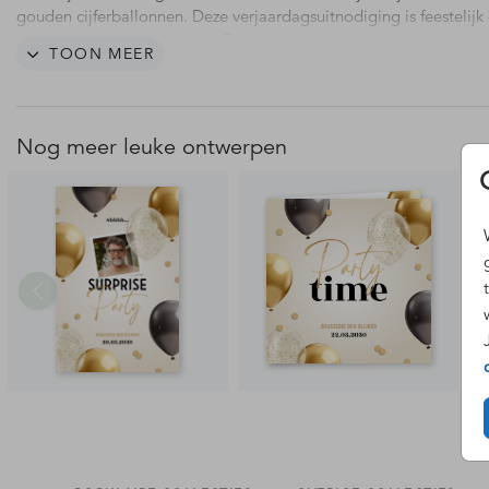
gouden cijferballonnen. Deze verjaardagsuitnodiging is feestelijk
stijlvol met gouden confetti. Zet in het fotokader een foto van jeze
TOON MEER
maak de verjaardag uitnodiging zo nog persoonlijker.
Je kunt deze uitnodiging zelf gemakkelijk bewerken, opslaan en
bestellen. Extra handig: Laat je uitnodigingen voor je verjaardags
Nog meer leuke ontwerpen
met onze verzendservice direct vanaf de drukkerij versturen. Vrage
wensen? Laat het gerust weten, wij helpen je graag.