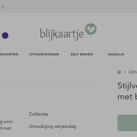
r >
WKAARTEN 
UITNODIGINGEN 
ZELF MAKEN 
ZAKELIJK 
Uit
Stijl
met b
Collectie
ng voor
Uitnodiging verjaardag
nd met