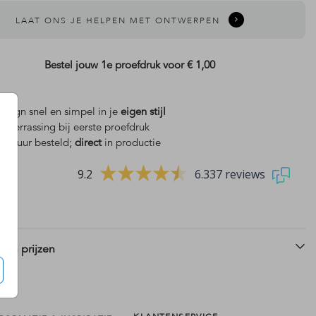
LAAT ONS JE HELPEN MET ONTWERPEN
Bestel jouw 1e proefdruk voor
€ 1,00
design snel en simpel in je
eigen stijl
is
verrassing bij eerste proefdruk
 18 uur besteld;
direct
in productie
9.2
6.337 reviews
 en prijzen