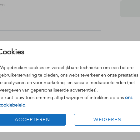
 en
lf en
feest
n of
Dit 
Cookies
Grat
Voor
Wij gebruiken cookies en vergelijkbare technieken om een betere
gebruikerservaring te bieden, ons websiteverkeer en onze prestaties
te analyseren en voor marketing- en sociale mediadoeleinden (het
weergeven van gepersonaliseerde advertenties).
Je kunt jouw toestemming altijd wijzigen of intrekken op ons
ons
cookiebeleid
.
Formaten
ACCEPTEREN
WEIGEREN