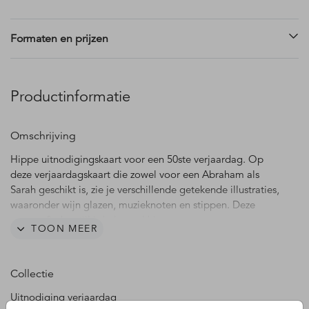
Formaten en prijzen
Productinformatie
Omschrijving
Hippe uitnodigingskaart voor een 50ste verjaardag. Op
deze verjaardagskaart die zowel voor een Abraham als
Sarah geschikt is, zie je verschillende getekende illustraties,
waaronder wijn glazen, muzieknoten en stippen. Deze
typografische stijl is helemaal hip.
TOON MEER
Collectie
Uitnodiging verjaardag