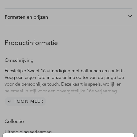
Formaten en prijzen
Productinformatie
Omschrijving
Feestelijke Sweet 16 uitnodiging met ballonnen en confetti.
Voeg een eigen foto in onze online editor van de jarige toe
voor de persoonlijke touch. Deze kaart is speels, vrolijk en
helemaal in stijl voor een onvergetelijke 16e verjaardag.
Maak de uitnodiging helemaal af met de gouden
TOON MEER
envelopkleur.
Collectie
Uitnodiging verjaardag