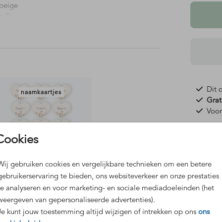
beige
t. De
Dit 
naamkaartjes
Grat
Voor
Cookies
Wij gebruiken cookies en vergelijkbare technieken om een betere
gebruikerservaring te bieden, ons websiteverkeer en onze prestaties
Prijzen
te analyseren en voor marketing- en sociale mediadoeleinden (het
weergeven van gepersonaliseerde advertenties).
Je kunt jouw toestemming altijd wijzigen of intrekken op ons
ons
bedankkaart
ceremonie boekje