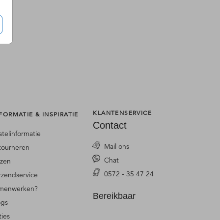
KLANTENSERVICE
FORMATIE & INSPIRATIE
Contact
stelinformatie
Mail ons
tourneren
Chat
jzen
0572 - 35 47 24
rzendservice
menwerken?
Bereikbaar
ogs
ties