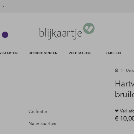
r >
WKAARTEN 
UITNODIGINGEN 
ZELF MAKEN 
ZAKELIJK 
Unie
Hart
brui
❤ Verlief
Collectie
€ 10,0
Naamkaartjes