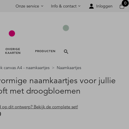
0
Onze service
Info & contact
Inloggen
OVERIGE 
PRODUCTEN 
KAARTEN 
k canvas A4 - naamkaartjes
Naamkaartjes
vormige naamkaartjes voor jullie
loft met droogbloemen
d op dit ontwerp? Bekijk de complete set!
0