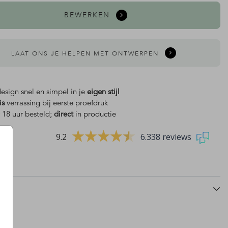
BEWERKEN
LAAT ONS JE HELPEN MET ONTWERPEN
design snel en simpel in je
eigen stijl
is
verrassing bij eerste proefdruk
 18 uur besteld;
direct
in productie
9.2
6.338 reviews
wijnflesetiket
gastenboek
ge