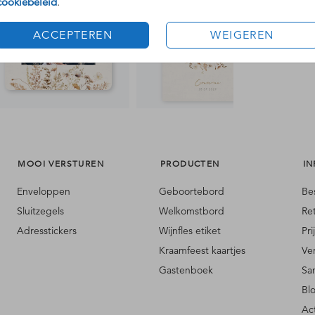
cookiebeleid
.
ACCEPTEREN
WEIGEREN
MOOI VERSTUREN
PRODUCTEN
IN
Enveloppen
Geboortebord
Be
Sluitzegels
Welkomstbord
Re
Adresstickers
Wijnfles etiket
Pri
Kraamfeest kaartjes
Ve
Gastenboek
Sa
Bl
Ac