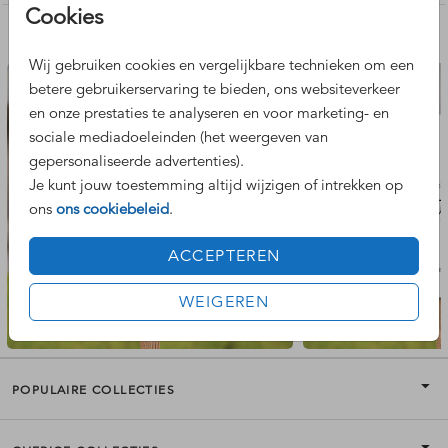
Cookies
aan in de editor. Zodat dit bord helemaal jullie eigen,
Nog meer leuke ontwerpen
unieke geboortebord wordt!
Wij gebruiken cookies en vergelijkbare technieken om een
betere gebruikerservaring te bieden, ons websiteverkeer
en onze prestaties te analyseren en voor marketing- en
sociale mediadoeleinden (het weergeven van
gepersonaliseerde advertenties).
Je kunt jouw toestemming altijd wijzigen of intrekken op
ons
ons cookiebeleid
.
ACCEPTEREN
WEIGEREN
POPULAIRE COLLECTIES