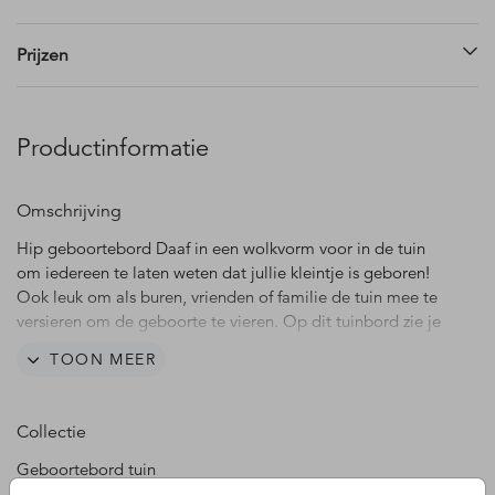
Prijzen
Productinformatie
Omschrijving
Hip geboortebord Daaf in een wolkvorm voor in de tuin
om iedereen te laten weten dat jullie kleintje is geboren!
Ook leuk om als buren, vrienden of familie de tuin mee te
versieren om de geboorte te vieren. Op dit tuinbord zie je
een maan en spetters.
TOON MEER
Het tuinbord wordt zonder houten paal geleverd. Het
tuinbord is 80 cm breed en is uitgesneden uit een 80 x 80
Collectie
cm canvas. De hoogte is dus geen 80 cm, de breedte wel.
Geboortebord tuin
Pas de teksten, kleuren en lettertypes naar je eigen smaak