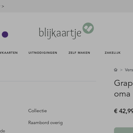
r >
WKAARTEN 
UITNODIGINGEN 
ZELF MAKEN 
ZAKELIJK 
Vers
Grap
oma 
€ 42,9
Collectie
Raambord overig
 de