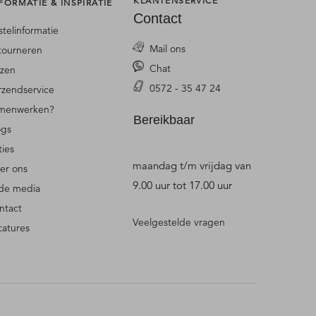
KLANTENSERVICE
FORMATIE & INSPIRATIE
Contact
stelinformatie
Mail ons
tourneren
Chat
jzen
0572 - 35 47 24
rzendservice
menwerken?
Bereikbaar
ogs
ties
maandag t/m vrijdag van
er ons
9.00 uur tot 17.00 uur
 de media
ntact
Veelgestelde vragen
catures