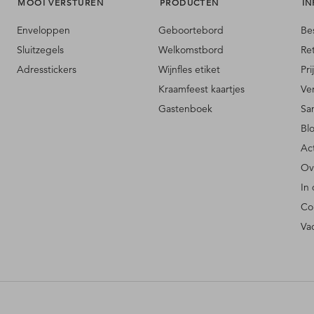
MOOI VERSTUREN
PRODUCTEN
IN
Enveloppen
Geboortebord
Be
Sluitzegels
Welkomstbord
Re
Adresstickers
Wijnfles etiket
Pri
Kraamfeest kaartjes
Ve
Gastenboek
Sa
Bl
Ac
Ov
In
Co
Va