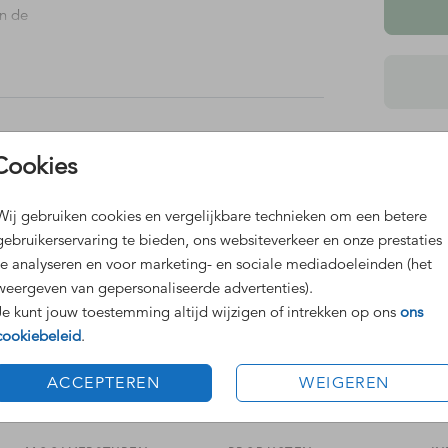
in de
 vijf
Dit 
Cookies
Grat
Voor
d.
Wij gebruiken cookies en vergelijkbare technieken om een betere
gebruikerservaring te bieden, ons websiteverkeer en onze prestaties
te analyseren en voor marketing- en sociale mediadoeleinden (het
weergeven van gepersonaliseerde advertenties).
Je kunt jouw toestemming altijd wijzigen of intrekken op ons
ons
cookiebeleid
.
Prijzen
ACCEPTEREN
WEIGEREN