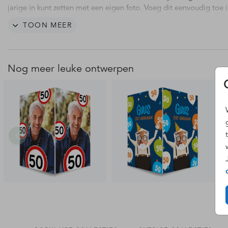
jarige in kunt zetten met een eigen foto. Voeg dit eenvoudig toe 
editor.
TOON MEER
Foliedruk is helaas niet mogelijk op onze raamborden.
Hulp nodig? Stuur ons een berichtje.
Nog meer leuke ontwerpen
Let op: Het raambord wordt als groot pakket verzonden en binnen
tot acht werkdagen geproduceerd en aan de bezorgdienst
overgedragen. Indien je een gecombineerde bestelling hebt met
kaarten en een raambord dan worden deze los van elkaar gelever