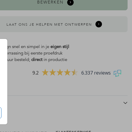
BEWERKEN
LAAT ONS JE HELPEN MET ONTWERPEN
design snel en simpel in je
eigen stijl
is
verrassing bij eerste proefdruk
 18 uur besteld;
direct
in productie
9.2
6.337 reviews