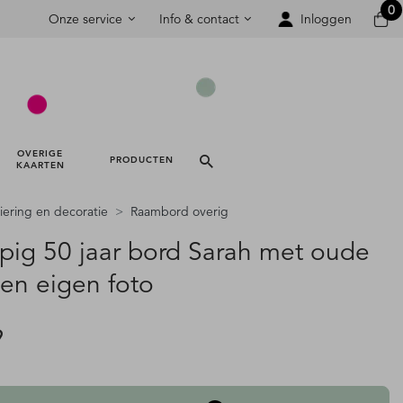
0
Onze service
Info & contact
Inloggen
OVERIGE 
PRODUCTEN 
KAARTEN 
iering en decoratie
Raambord overig
pig 50 jaar bord Sarah met oude
en eigen foto
9