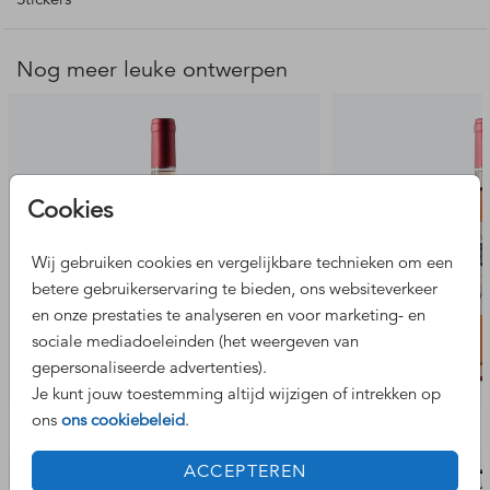
- Geleverd per 5 stuks.
- Foliedruk is mogelijk.
- Gedrukt op mat papier.
Nog meer leuke ontwerpen
Deze luxe stickers worden op een stickervel gedrukt.
Hierdoor is de kleur nooit exact gelijk aan dezelfde kleur
gedrukt op papier.
Cookies
Hulp nodig bij het ontwerpen? Neem gerust contact met
ons op.
Wij gebruiken cookies en vergelijkbare technieken om een
EXCLUSIEF WIJNFLES.
betere gebruikerservaring te bieden, ons websiteverkeer
en onze prestaties te analyseren en voor marketing- en
sociale mediadoeleinden (het weergeven van
gepersonaliseerde advertenties).
Je kunt jouw toestemming altijd wijzigen of intrekken op
ons
ons cookiebeleid
.
Bekijk de complete set
ACCEPTEREN
uitnodiging
digitale u