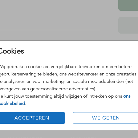
Dit 
Cookies
de kleur
Grat
Voor
Wij gebruiken cookies en vergelijkbare technieken om een betere
gebruikerservaring te bieden, ons websiteverkeer en onze prestaties
te analyseren en voor marketing- en sociale mediadoeleinden (het
weergeven van gepersonaliseerde advertenties).
Je kunt jouw toestemming altijd wijzigen of intrekken op ons
ons
cookiebeleid
.
Prijzen
ACCEPTEREN
WEIGEREN