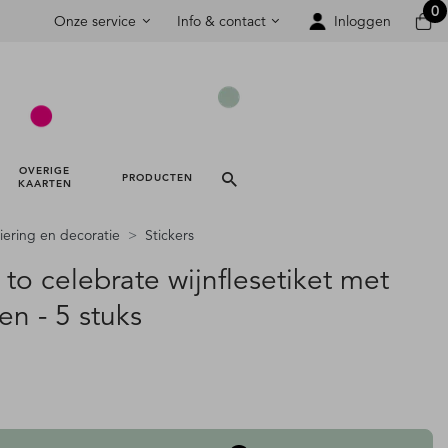
0
Onze service
Info & contact
Inloggen
OVERIGE 
PRODUCTEN 
KAARTEN 
iering en decoratie
Stickers
to celebrate wijnflesetiket met
en - 5 stuks