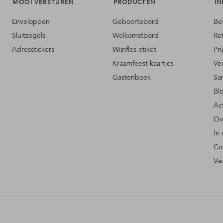
MOOI VERSTUREN
PRODUCTEN
IN
Enveloppen
Geboortebord
Be
Sluitzegels
Welkomstbord
Re
Adresstickers
Wijnfles etiket
Pri
Kraamfeest kaartjes
Ve
Gastenboek
Sa
Bl
Ac
Ov
In
Co
Va