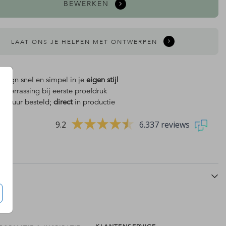
BEWERKEN
LAAT ONS JE HELPEN MET ONTWERPEN
design snel en simpel in je
eigen stijl
is
verrassing bij eerste proefdruk
 18 uur besteld;
direct
in productie
9.2
6.337 reviews