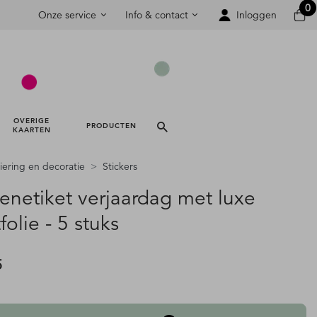
0
Onze service
Info & contact
Inloggen
OVERIGE 
PRODUCTEN 
KAARTEN 
iering en decoratie
Stickers
enetiket verjaardag met luxe
folie - 5 stuks
5