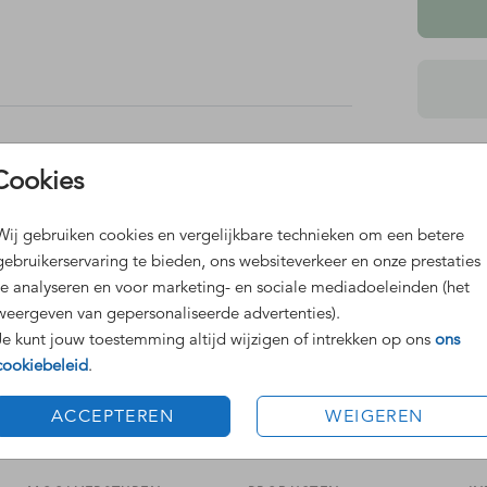
Dit 
Cookies
de kleur
Grat
Voor
Wij gebruiken cookies en vergelijkbare technieken om een betere
gebruikerservaring te bieden, ons websiteverkeer en onze prestaties
te analyseren en voor marketing- en sociale mediadoeleinden (het
schikt
weergeven van gepersonaliseerde advertenties).
Je kunt jouw toestemming altijd wijzigen of intrekken op ons
ons
cookiebeleid
.
Prijzen
ACCEPTEREN
WEIGEREN