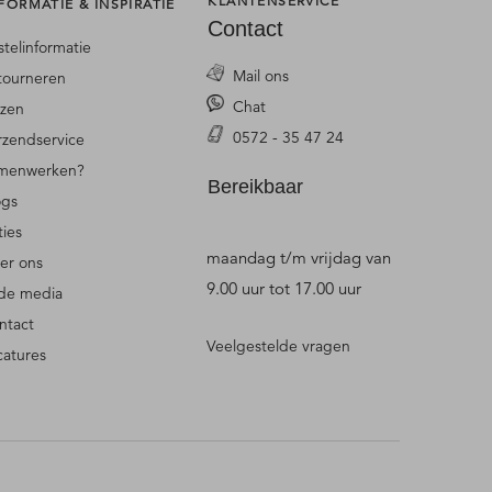
KLANTENSERVICE
FORMATIE & INSPIRATIE
Contact
stelinformatie
Mail ons
tourneren
Chat
jzen
0572 - 35 47 24
rzendservice
menwerken?
Bereikbaar
ogs
ties
maandag t/m vrijdag van
er ons
9.00 uur tot 17.00 uur
 de media
ntact
Veelgestelde vragen
catures