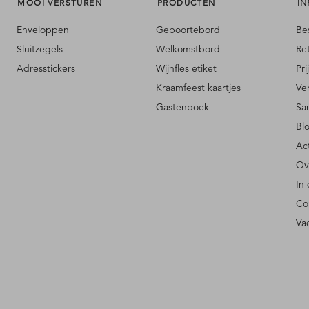
MOOI VERSTUREN
PRODUCTEN
IN
Enveloppen
Geboortebord
Be
Sluitzegels
Welkomstbord
Re
Adresstickers
Wijnfles etiket
Pri
Kraamfeest kaartjes
Ve
Gastenboek
Sa
Bl
Ac
Ov
In
Co
Va