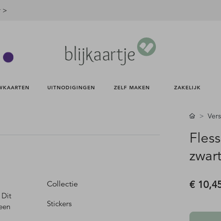
r >
WKAARTEN 
UITNODIGINGEN 
ZELF MAKEN 
ZAKELIJK 
Vers
Fless
zwart
€ 10,4
Collectie
 Dit
Stickers
 een