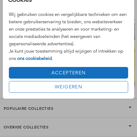
Nog meer leuke ontwerpen
gedrukt op papier.
Wij gebruiken cookies en vergelijkbare technieken om een
Hulp nodig bij het ontwerpen? Neem gerust contact met
betere gebruikerservaring te bieden, ons websiteverkeer
ons op.
en onze prestaties te analyseren en voor marketing- en
EXCLUSIEF WIJNFLES.
sociale mediadoeleinden (het weergeven van
gepersonaliseerde advertenties).
Je kunt jouw toestemming altijd wijzigen of intrekken op
ons
ons cookiebeleid
.
ACCEPTEREN
WEIGEREN
POPULAIRE COLLECTIES
OVERIGE COLLECTIES