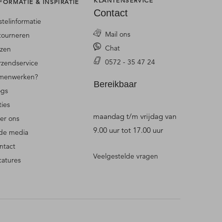
KLANTENSERVICE
FORMATIE & INSPIRATIE
Contact
stelinformatie
Mail ons
tourneren
Chat
jzen
0572 - 35 47 24
rzendservice
menwerken?
Bereikbaar
ogs
ties
maandag t/m vrijdag van
er ons
9.00 uur tot 17.00 uur
 de media
ntact
Veelgestelde vragen
catures