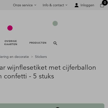
0
Onze service
Info & contact
Inloggen
OVERIGE 
PRODUCTEN 
KAARTEN 
iering en decoratie
Stickers
ar wijnflesetiket met cijferballon
 confetti - 5 stuks