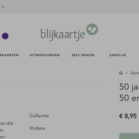
r >
WKAARTEN 
UITNODIGINGEN 
ZELF MAKEN 
ZAKELIJK 
Vers
50 ja
50 en
€ 8,95
Collectie
man die
Stickers
en
den