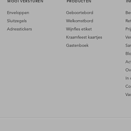
MOOI VERSTUREN
PRODUCTEN
IN
Enveloppen
Geboortebord
Be
Sluitzegels
Welkomstbord
Re
Adresstickers
Wijnfles etiket
Pri
Kraamfeest kaartjes
Ve
Gastenboek
Sa
Bl
Ac
Ov
In
Co
Va