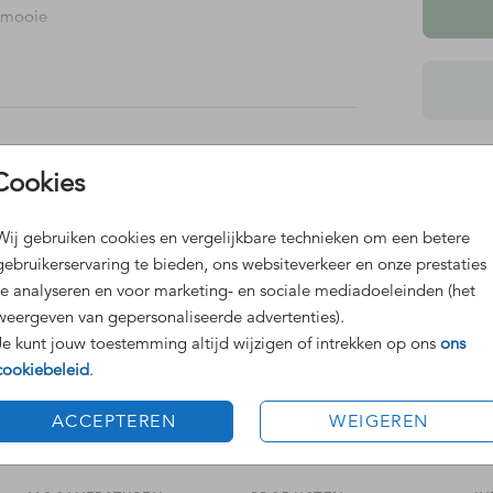
n mooie
euk om
ijn.
Dit 
Cookies
Grat
luxe stickers
wijnflesetiket
Voor
Wij gebruiken cookies en vergelijkbare technieken om een betere
de kleur
gebruikerservaring te bieden, ons websiteverkeer en onze prestaties
te analyseren en voor marketing- en sociale mediadoeleinden (het
weergeven van gepersonaliseerde advertenties).
Je kunt jouw toestemming altijd wijzigen of intrekken op ons
ons
cookiebeleid
.
Prijzen
gnefles
ACCEPTEREN
WEIGEREN