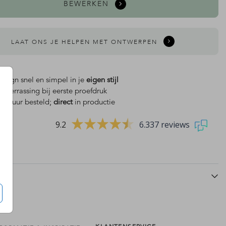
BEWERKEN
LAAT ONS JE HELPEN MET ONTWERPEN
design snel en simpel in je
eigen stijl
is
verrassing bij eerste proefdruk
luxe stickers
luxe stickers
 18 uur besteld;
direct
in productie
9.2
6.337 reviews