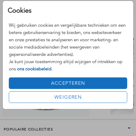
- Gedrukt op mat papier.
Stickers
Cookies
Deze luxe stickers worden op een stickervel gedrukt.
Nog meer leuke ontwerpen
Hierdoor is de kleur nooit exact gelijk aan dezelfde kleur
Wij gebruiken cookies en vergelijkbare technieken om een
gedrukt op papier.
betere gebruikerservaring te bieden, ons websiteverkeer
en onze prestaties te analyseren en voor marketing- en
luxe stickers
luxe s
Hulp nodig bij het ontwerpen? Neem gerust contact met
sociale mediadoeleinden (het weergeven van
ons op.
gepersonaliseerde advertenties).
Je kunt jouw toestemming altijd wijzigen of intrekken op
EXCLUSIEF WIJNFLES.
ons
ons cookiebeleid
.
LET OP: de staande etiketten zijn niet geschikt voor een
champagnefles vanwege de bolling van de fles!
ACCEPTEREN
WEIGEREN
POPULAIRE COLLECTIES