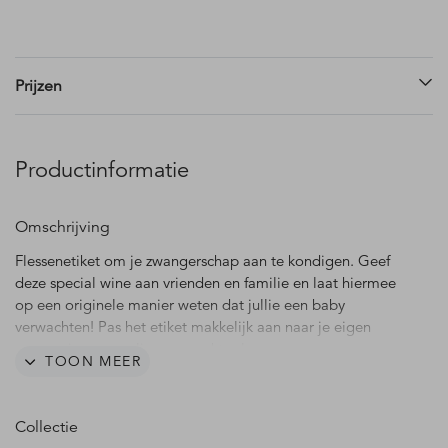
Prijzen
Productinformatie
Omschrijving
Flessenetiket om je zwangerschap aan te kondigen. Geef
deze special wine aan vrienden en familie en laat hiermee
op een originele manier weten dat jullie een baby
verwachten! Pas het etiket makkelijk aan naar je eigen
wensen in onze online opmaaktool.
TOON MEER
- Het wijnetiket heeft formaat 80 x 110 mm.
- Geleverd per 5 stuks.
Collectie
- Foliedruk is mogelijk.