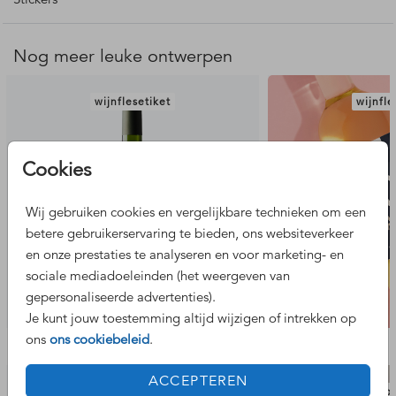
Sluitzegels worden op een stickervel gedrukt. Hierdoor is
de kleur nooit exact gelijk aan dezelfde kleur gedrukt op
papier.
Nog meer leuke ontwerpen
Hulp nodig? Neem gerust contact met ons op.
wijnflesetiket
wijnfle
Cookies
Wij gebruiken cookies en vergelijkbare technieken om een
betere gebruikerservaring te bieden, ons websiteverkeer
en onze prestaties te analyseren en voor marketing- en
sociale mediadoeleinden (het weergeven van
gepersonaliseerde advertenties).
Je kunt jouw toestemming altijd wijzigen of intrekken op
ons
ons cookiebeleid
.
Bekijk de complete set
ACCEPTEREN
raambord
geboor