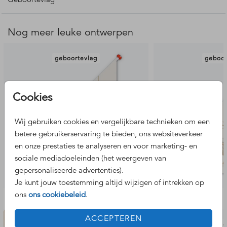
Pas de vlag zelf aan in onze online editor. Let er wel op dat
je de vlag aan 2 zijden aanpast!
Nog meer leuke ontwerpen
Deze geboortevlag past bij dit
geboortekaartje
.
geboortevlag
geboor
Let op: de geboortevlag wordt los van de geboortekaartjes
geleverd en bij een andere drukkerij gedrukt. Hierdoor kan
Cookies
er kleurverschil ontstaan. De levertijd is 5 - 7 werkdagen.
Wij gebruiken cookies en vergelijkbare technieken om een
betere gebruikerservaring te bieden, ons websiteverkeer
en onze prestaties te analyseren en voor marketing- en
sociale mediadoeleinden (het weergeven van
gepersonaliseerde advertenties).
Je kunt jouw toestemming altijd wijzigen of intrekken op
ons
ons cookiebeleid
.
Bekijk de complete set
ACCEPTEREN
adresstickers
memo