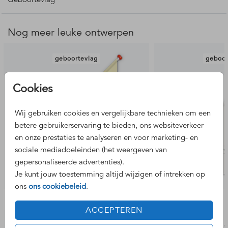
Pas de vlag zelf aan in onze online editor. Let er wel op dat
je de vlag aan 2 zijden aanpast!
Nog meer leuke ontwerpen
Deze geboortevlag is geïnspireerd op dit
geboortekaartje
.
geboortevlag
geboor
Let op: de geboortevlag wordt los van de geboortekaartjes
geleverd en bij een andere drukkerij gedrukt. Hierdoor kan
Cookies
er kleurverschil ontstaan. De levertijd is 5 - 7 werkdagen.
Wij gebruiken cookies en vergelijkbare technieken om een
betere gebruikerservaring te bieden, ons websiteverkeer
en onze prestaties te analyseren en voor marketing- en
sociale mediadoeleinden (het weergeven van
gepersonaliseerde advertenties).
Je kunt jouw toestemming altijd wijzigen of intrekken op
ons
ons cookiebeleid
.
Bekijk de complete set
ACCEPTEREN
adresstickers
memo