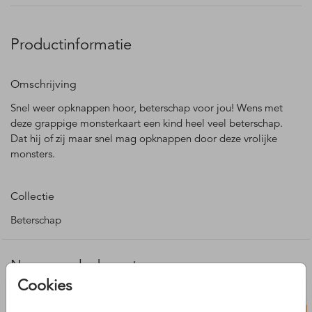
Productinformatie
Omschrijving
Snel weer opknappen hoor, beterschap voor jou! Wens met
deze grappige monsterkaart een kind heel veel beterschap.
Dat hij of zij maar snel mag opknappen door deze vrolijke
monsters.
Collectie
Beterschap
Nog meer leuke ontwerpen
Cookies