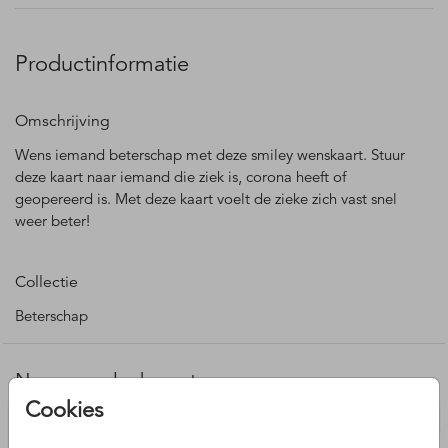
Productinformatie
Omschrijving
Wens iemand beterschap met deze smiley wenskaart. Stuur
deze kaart naar iemand die ziek is, corona heeft of
geopereerd is. Met deze kaart voelt de zieke zich vast snel
weer beter!
Collectie
Beterschap
Nog meer leuke ontwerpen
Cookies