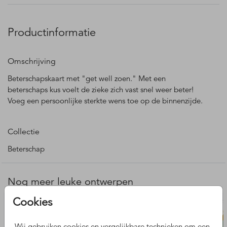
Productinformatie
Omschrijving
Beterschapskaart met "get well zoen." Met een
beterschaps kus voelt de zieke zich vast snel weer beter!
Voeg een persoonlijke sterkte wens toe op de binnenzijde.
Collectie
Beterschap
Nog meer leuke ontwerpen
Cookies
Wij gebruiken cookies en vergelijkbare technieken om een